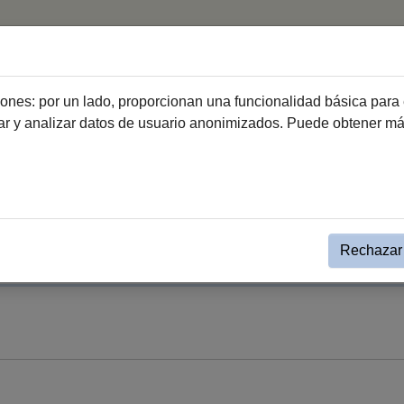
ciones: por un lado, proporcionan una funcionalidad básica para 
dar y analizar datos de usuario anonimizados. Puede obtener m
andes Eventos
Detalle grandes eventos
l Libro 2026
Rechazar 