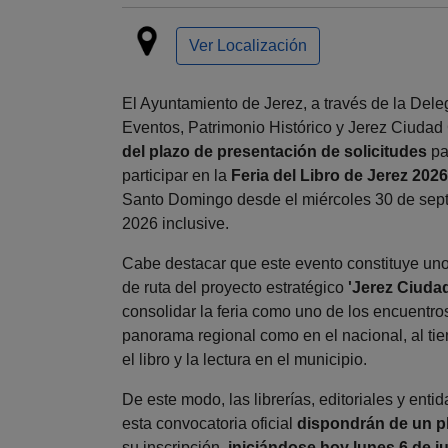
Ver Localización
El Ayuntamiento de Jerez, a través de la Del
Eventos, Patrimonio Histórico y Jerez Ciudad 
del plazo de presentación de solicitudes
pa
participar en la
Feria del Libro de Jerez 2026
Santo Domingo desde el miércoles 30 de sept
2026 inclusive.
Cabe destacar que este evento constituye uno 
de ruta del proyecto estratégico
'Jerez Ciudad
consolidar la feria como uno de los encuentros
panorama regional como en el nacional, al ti
el libro y la lectura en el municipio.
De este modo, las librerías, editoriales y enti
esta convocatoria oficial
dispondrán de un pl
su inscripción,
iniciándose hoy lunes 6 de ju