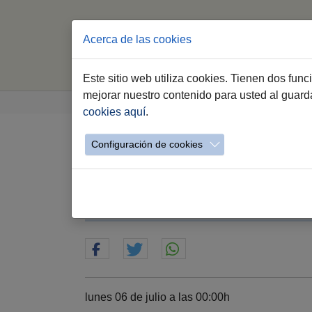
Acerca de las cookies
Este sitio web utiliza cookies. Tienen dos fun
Saltar al contenido principal
Estás aquí:
mejorar nuestro contenido para usted al guar
Jerez.es
Webs Municipales
Fiestas y Gr
cookies aquí
.
Configuración de cookies
Participación Feria de
Apertura del plazo
lunes 06 de julio a las 00:00h