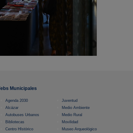
ebs Municipales
Agenda 2030
Juventud
Alcázar
Medio Ambiente
Autobuses Urbanos
Medio Rural
Bibliotecas
Movilidad
Centro HIstórico
Museo Arqueológico