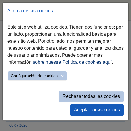
Acerca de las cookies
Saltar al contenido principal
Este sitio web utiliza cookies. Tienen dos funciones: por
un lado, proporcionan una funcionalidad básica para
El Ayuntamiento y Fundador dan a
este sitio web. Por otro lado, nos permiten mejorar
conocer al sector gastronómico
nuestro contenido para usted al guardar y analizar datos
Jerez Capital Española de la
de usuario anonimizados. Puede obtener más
Gastronomía en un evento
información
sobre nuestra Política de cookies aquí
.
celebrado en Madrid
Configuración de cookies
El encuentro, celebrado hoy, ha contado con
la participación de los alcaldes de Madrid y
Rechazar todas las cookies
Jerez y ha reunido a más de un centenar de
representantes institucionales y de la
gastronomía a nivel nacional
Aceptar todas cookies
08.07.2026