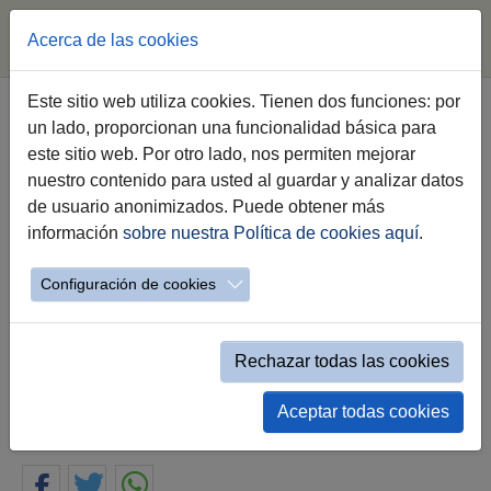
Acerca de las cookies
Saltar al contenido principal
Este sitio web utiliza cookies. Tienen dos funciones: por
un lado, proporcionan una funcionalidad básica para
El Consejo Social de Jerez
este sitio web. Por otro lado, nos permiten mejorar
organizará unas jornadas para
nuestro contenido para usted al guardar y analizar datos
visibilizar su labor y compartir
de usuario anonimizados. Puede obtener más
experiencias con otras ciudades
información
sobre nuestra Política de cookies aquí
.
Configuración de cookies
El presidente del Consejo Económico y Social
de Andalucía respalda este encuentro “en el
que participarán los principales actores de
diálogo social de la Comunidad”
Rechazar todas las cookies
Aceptar todas cookies
16.07.2024