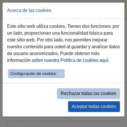
Acerca de las cookies
Saltar al contenido principal
Este sitio web utiliza cookies. Tienen dos funciones: por
un lado, proporcionan una funcionalidad básica para
La alcaldesa afirma que la nueva
este sitio web. Por otro lado, nos permiten mejorar
Temporada 2025-26 del Teatro
nuestro contenido para usted al guardar y analizar datos
Villamarta está “a la altura y al
de usuario anonimizados. Puede obtener más
alcance de todos”
información
sobre nuestra Política de cookies aquí
.
Configuración de cookies
María José García-Pelayo destaca la calidad
y diversidad de una programación que “eleva
el nivel” de un coliseo que es “pieza esencial”
de la candidatura Jerez 2031, Capital
Rechazar todas las cookies
Europea de la Cultura
Aceptar todas cookies
24.06.2025