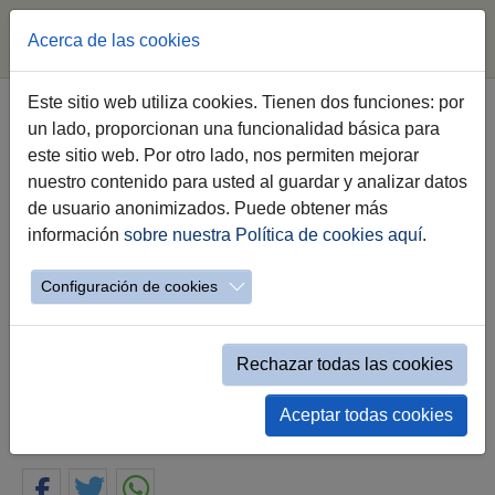
Acerca de las cookies
Saltar al contenido principal
Este sitio web utiliza cookies. Tienen dos funciones: por
un lado, proporcionan una funcionalidad básica para
Vinoble 2026 arranca con el
este sitio web. Por otro lado, nos permiten mejorar
objetivo de consolidar a Jerez
nuestro contenido para usted al guardar y analizar datos
como escaparate mundial de los
de usuario anonimizados. Puede obtener más
mejores vinos nobles
información
sobre nuestra Política de cookies aquí
.
Configuración de cookies
La alcaldesa destaca el “carácter
internacional” y la vinculación directa entre los
mejores caldos y la gastronomía en el año de
la capitalidad
Rechazar todas las cookies
Aceptar todas cookies
31.05.2026