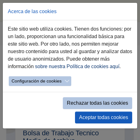
Acerca de las cookies
Saltar al contenido principal
Estás aquí:
Este sitio web utiliza cookies. Tienen dos funciones: por
Jerez.es
Ofertas de Empleo Público
un lado, proporcionan una funcionalidad básica para
Procesos Selectivos Finalizados
este sitio web. Por otro lado, nos permiten mejorar
nuestro contenido para usted al guardar y analizar datos
de usuario anonimizados. Puede obtener más
Procesos Selectivos Finalizados
información
sobre nuestra Política de cookies aquí
.
Configuración de cookies
Rechazar todas las cookies
Aceptar todas cookies
Convocatoria Prueba Selectiva
Bolsa de Trabajo Tecnico