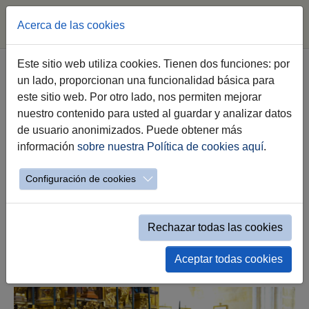
Acerca de las cookies
Saltar al contenido principal
Estás aquí:
Este sitio web utiliza cookies. Tienen dos funciones: por
Jerez.es
Especiales
La Semana Santa
un lado, proporcionan una funcionalidad básica para
Evento simple Novedades Semana Santa
este sitio web. Por otro lado, nos permiten mejorar
nuestro contenido para usted al guardar y analizar datos
de usuario anonimizados. Puede obtener más
La alcaldesa estrecha lazos de
información
sobre nuestra Política de cookies aquí
.
colaboración con la nueva Junta
de Gobierno de la Hermandad de
Configuración de cookies
la Santa Vera Cruz
24.05.2026
Rechazar todas las cookies
Aceptar todas cookies