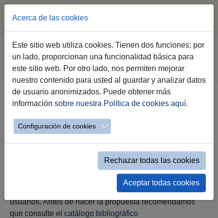
Acerca de las cookies
Saltar al contenido principal
Estás aquí:
Este sitio web utiliza cookies. Tienen dos funciones: por
Jerez.es
Webs Municipales
Bibliotecas Municipales
un lado, proporcionan una funcionalidad básica para
Servicios
Sugerencias de compra de libros
este sitio web. Por otro lado, nos permiten mejorar
Sugerencias de los usuarios
nuestro contenido para usted al guardar y analizar datos
de usuario anonimizados. Puede obtener más
información
sobre nuestra Política de cookies aquí
.
Sugerencias de los lectores y
usuarios
Configuración de cookies
El servicio de desideratas o sugerencias de compra
Rechazar todas las cookies
consiste en la adquisición de cualquier obra (libro, disco,
película, revista, etc.) de interés general, que no forme
Aceptar todas cookies
parte de la colección de la biblioteca y sugerida por los
usuarios. Antes de hacer la propuesta recomendamos
que consulte el
catálogo bibliográfico