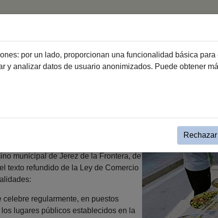
Inicio
Mercados
ciones: por un lado, proporcionan una funcionalidad básica para 
dar y analizar datos de usuario anonimizados. Puede obtener m
Consumo
Mercados
Venta Ambulante
Rechazar 
mbulante
ino municipal de Jerez de la Frontera, de
del texto refundido de la Ley de Comercio
alidades:
e celebre regularmente, en puestos
los lugares públicos establecidos en la