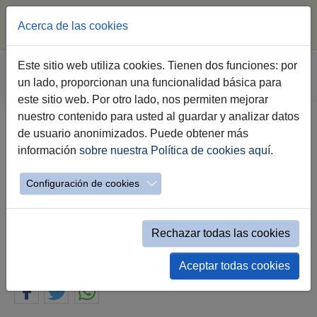
Acerca de las cookies
Saltar al contenido principal
Estás aquí:
Este sitio web utiliza cookies. Tienen dos funciones: por
Jerez.es
Webs Municipales
Cultura
un lado, proporcionan una funcionalidad básica para
Detalle Evento Destacado
este sitio web. Por otro lado, nos permiten mejorar
nuestro contenido para usted al guardar y analizar datos
de usuario anonimizados. Puede obtener más
Conferencia "Juan Manuel Durán
información
sobre nuestra Política de cookies aquí
.
González, Marino Ilustre e Hijo
Predilecto de Jerez
Configuración de cookies
Centenario del fallecimiento de Juan Manuel
Durán
Rechazar todas las cookies
Aceptar todas cookies