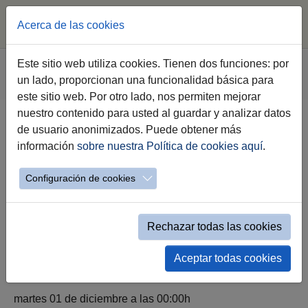
Acerca de las cookies
Saltar al contenido principal
Estás aquí:
Este sitio web utiliza cookies. Tienen dos funciones: por
Jerez.es
Webs Municipales
Cultura
un lado, proporcionan una funcionalidad básica para
Detalle Evento Destacado
este sitio web. Por otro lado, nos permiten mejorar
nuestro contenido para usted al guardar y analizar datos
de usuario anonimizados. Puede obtener más
Navidad Jerez - La Gastronomía
información
sobre nuestra Política de cookies aquí
.
Navideña
Configuración de cookies
Declarada de Interés Turísticos de Andalucía
Rechazar todas las cookies
Aceptar todas cookies
martes 01 de diciembre a las 00:00h