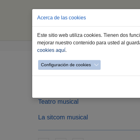
Acerca de las cookies
Este sitio web utiliza cookies. Tienen dos fun
Saltar al contenido principal
Estás aquí:
mejorar nuestro contenido para usted al guar
Jerez.es
Webs Municipales
Cultura
De
cookies aquí
.
Configuración de cookies
TOOTSIE
Ciclo Teatro
Teatro musical
La sitcom musical