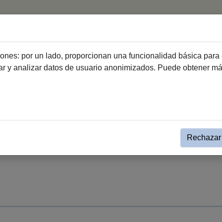
Inicio
Equipamientos cul
ciones: por un lado, proporcionan una funcionalidad básica para 
dar y analizar datos de usuario anonimizados. Puede obtener m
talle Evento Destacado
Rechazar 