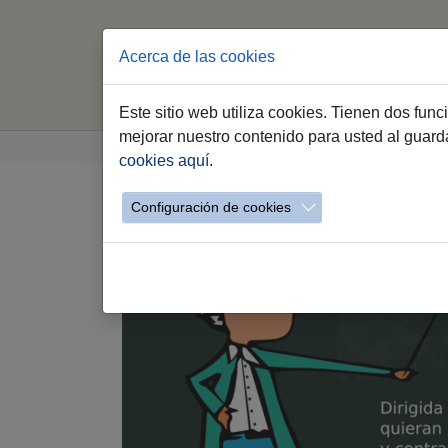
Acerca de las cookies
Este sitio web utiliza cookies. Tienen dos fun
Saltar al contenido principal
Estás aquí:
mejorar nuestro contenido para usted al guar
Jerez.es
Webs Municipales
Hombres por 
cookies aquí
.
Configuración de cookies