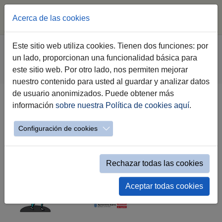
Acerca de las cookies
Saltar al contenido principal
Estás aquí:
Este sitio web utiliza cookies. Tienen dos funciones: por
Jerez.es
Webs Municipales
Hombres por la Igualdad
un lado, proporcionan una funcionalidad básica para
Servicios
Hombres hacia la igualdad
este sitio web. Por otro lado, nos permiten mejorar
Academia Elemental de Hombres por la Igualdad
nuestro contenido para usted al guardar y analizar datos
de usuario anonimizados. Puede obtener más
información
sobre nuestra Política de cookies aquí
.
Academia Elemental de Hombres
por la Igualdad
Configuración de cookies
Rechazar todas las cookies
Aceptar todas cookies