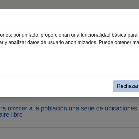
Programas y servicios
Dónde estamos
Organigram
ciones: por un lado, proporcionan una funcionalidad básica para 
dar y analizar datos de usuario anonimizados. Puede obtener m
ial
Evento simple Noticias BS
rez presentará en junio la Red
ra proteger a la ciudadanía de
Rechazar 
ra ofrecer a la población una serie de ubicaciones
ire libre