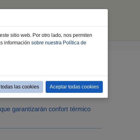
a
Órganos de participación
buscar
este sitio web. Por otro lado, nos permiten
ás información
sobre nuestra Política de
 Municipal de
 las altas
todas las cookies
Aceptar todas cookies
 que garantizarán confort térmico