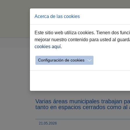
Acerca de las cookies
Inicio
Este sitio web utiliza cookies. Tienen dos fun
Saltar al contenido principal
Estás aquí:
mejorar nuestro contenido para usted al guar
Jerez.es
Webs Municipales
Inclusión Soc
cookies aquí
.
Configuración de cookies
El Ayuntamiento de Je
Refugios Climáticos pa
temperaturas
Varias áreas municipales trabajan pa
tanto en espacios cerrados como al a
21.05.2026