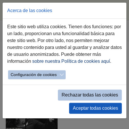
Acerca de las cookies
Saltar al contenido principal
Estás aquí:
Este sitio web utiliza cookies. Tienen dos funciones: por
Jerez.es
Webs Municipales
Juventud
un lado, proporcionan una funcionalidad básica para
Galería y Multimedia
este sitio web. Por otro lado, nos permiten mejorar
Galería y Multimedia
nuestro contenido para usted al guardar y analizar datos
de usuario anonimizados. Puede obtener más
Cartelería
información
sobre nuestra Política de cookies aquí
.
Configuración de cookies
Rechazar todas las cookies
Aceptar todas cookies