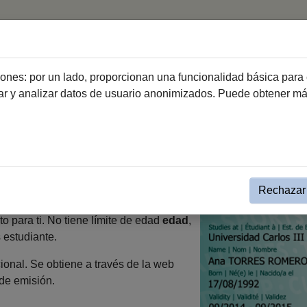
Inicio
Información J
ciones: por un lado, proporcionan una funcionalidad básica para 
dar y analizar datos de usuario anonimizados. Puede obtener m
nformación Joven
Carnet Internacional Estudiante
Estudiante (ISIC)
Rechazar 
gio, escuela oficial, academia o incluso
to para ti. No tiene límite de edad
edad
,
 estudiante.
ional. Se obtiene a través de la web
 de emisión.