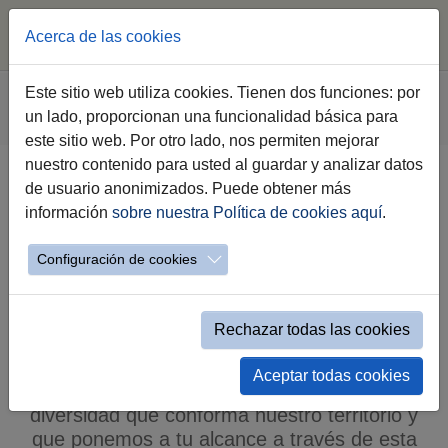
Acerca de las cookies
Saltar al contenido principal
Estás aquí:
Este sitio web utiliza cookies. Tienen dos funciones: por
Jerez.es
Webs Municipales
Medio Rural
un lado, proporcionan una funcionalidad básica para
Crónica de los paisajes de Jerez
este sitio web. Por otro lado, nos permiten mejorar
nuestro contenido para usted al guardar y analizar datos
de usuario anonimizados. Puede obtener más
Crónica de los paisajes de Jerez
información
sobre nuestra Política de cookies aquí
.
Configuración de cookies
Esta colección audiovisual te ofrece un
recorrido por los paisajes de Jerez, un mundo
de panorámicas diversas, expresión de 4000
Rechazar todas las cookies
años de historia por los que han pasado
pueblos y civilizaciones. La naturaleza, la
Aceptar todas cookies
cultura y el tiempo han tallado esa rica
diversidad que conforma nuestro territorio y
que ponemos a tu alcance a través de esta