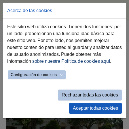
Acerca de las cookies
Saltar al contenido principal
Estás aquí:
Este sitio web utiliza cookies. Tienen dos funciones: por
Jerez.es
Webs Municipales
Medio Rural
ELAS
un lado, proporcionan una funcionalidad básica para
El Torno
este sitio web. Por otro lado, nos permiten mejorar
nuestro contenido para usted al guardar y analizar datos
El Torno
de usuario anonimizados. Puede obtener más
información
sobre nuestra Política de cookies aquí
.
Configuración de cookies
Rechazar todas las cookies
Aceptar todas cookies