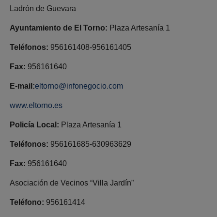
Ladrón de Guevara
Ayuntamiento de El Torno:
Plaza Artesanía 1
Teléfonos:
956161408-956161405
Fax:
956161640
E-mail:
eltorno@infonegocio.com
www.eltorno.es
Policía Local:
Plaza Artesanía 1
Teléfonos:
956161685-630963629
Fax:
956161640
Asociación de Vecinos “Villa Jardín”
Teléfono:
956161414