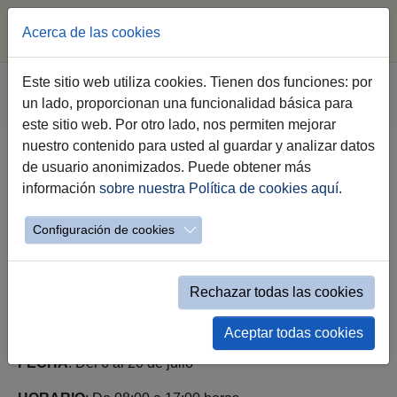
Acerca de las cookies
Saltar al contenido principal
Estás aquí:
Este sitio web utiliza cookies. Tienen dos funciones: por
Jerez.es
Webs Municipales
Movilidad
un lado, proporcionan una funcionalidad básica para
Evento simple Tráfico
este sitio web. Por otro lado, nos permiten mejorar
nuestro contenido para usted al guardar y analizar datos
de usuario anonimizados. Puede obtener más
CALLE PILAR PAZ PASAMAR (06
información
sobre nuestra Política de cookies aquí
.
al 20/07/26)
Configuración de cookies
Rechazar todas las cookies
ACTUACIÓN
: Corte parcial de tráfico
Aceptar todas cookies
FECHA
: Del 6 al 20 de julio