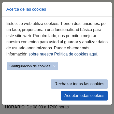
Acerca de las cookies
Saltar al contenido principal
Estás aquí:
Este sitio web utiliza cookies. Tienen dos funciones: por
Jerez.es
Webs Municipales
Movilidad
un lado, proporcionan una funcionalidad básica para
Evento simple Tráfico
este sitio web. Por otro lado, nos permiten mejorar
nuestro contenido para usted al guardar y analizar datos
de usuario anonimizados. Puede obtener más
CALLE ORO (01 al 05/06/26)
información
sobre nuestra Política de cookies aquí
.
Configuración de cookies
Rechazar todas las cookies
ACTUACIÓN
: Corte total de tráfico
Aceptar todas cookies
FECHA
: Del 01 al 05 de junio de 2026
HORARIO
: De 08:00 a 17:00 horas