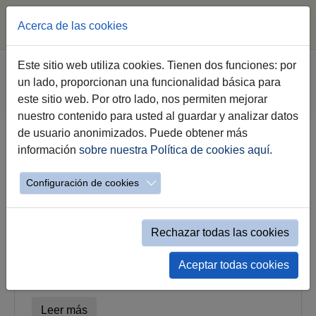
Acerca de las cookies
Saltar al contenido principal
Estás aquí:
Este sitio web utiliza cookies. Tienen dos funciones: por
Jerez.es
Webs Municipales
Movilidad
un lado, proporcionan una funcionalidad básica para
Seguridad Vial
este sitio web. Por otro lado, nos permiten mejorar
Nuevos límites de velocidad en vías urbanas
nuestro contenido para usted al guardar y analizar datos
de usuario anonimizados. Puede obtener más
información
sobre nuestra Política de cookies aquí
.
Nuevos límites de velocidad en vías
urbanas
Configuración de cookies
Rechazar todas las cookies
Aceptar todas cookies
Nota de prensa
Leer más