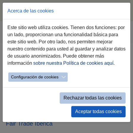
Acerca de las cookies
Saltar al contenido principal
Estás aquí:
Este sitio web utiliza cookies. Tienen dos funciones: por
Jerez.es
Webs Municipales
Participación
un lado, proporcionan una funcionalidad básica para
Evento simple Noticias Participación
este sitio web. Por otro lado, nos permiten mejorar
nuestro contenido para usted al guardar y analizar datos
de usuario anonimizados. Puede obtener más
Jerez Ciudad Comercio Justo
información
sobre nuestra Política de cookies aquí
.
sigue creciendo en proyectos
enmarcados en la Capitalidad de
Configuración de cookies
la Gastronomía
Rechazar todas las cookies
Participación Ciudadana colabora con SAFA
Jerez en la edición de un recetario de
comercio justo, y amplía el material
Aceptar todas cookies
promocional con delantales elaborados con
Fair Trade Ibérica