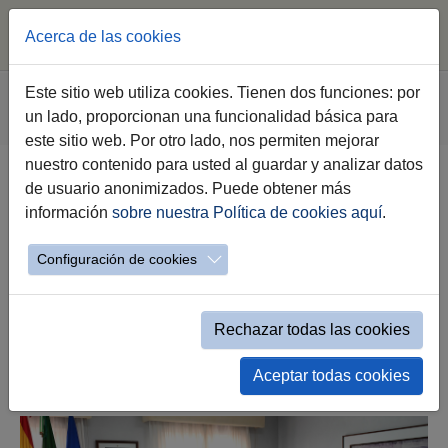
Acerca de las cookies
Saltar al contenido principal
Estás aquí:
Este sitio web utiliza cookies. Tienen dos funciones: por
Jerez.es
Webs Municipales
Participación
un lado, proporcionan una funcionalidad básica para
Evento simple Noticias Participación
este sitio web. Por otro lado, nos permiten mejorar
nuestro contenido para usted al guardar y analizar datos
de usuario anonimizados. Puede obtener más
La alcaldesa recibe a la comisión
información
sobre nuestra Política de cookies aquí
.
creada para solicitar una calle en
memoria del empresario Ramón
Configuración de cookies
Guerrero
25.11.2024
Rechazar todas las cookies
Aceptar todas cookies