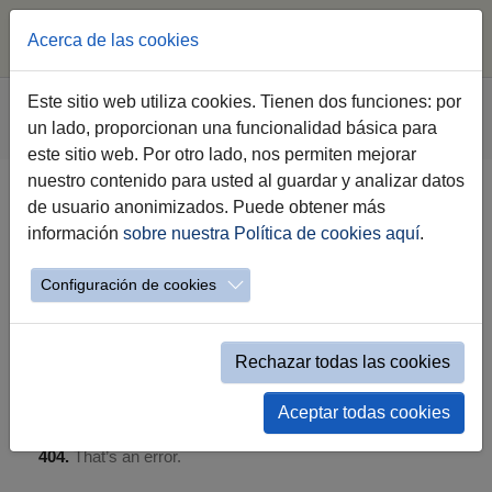
Acerca de las cookies
Saltar al contenido principal
Estás aquí:
Este sitio web utiliza cookies. Tienen dos funciones: por
Jerez.es
Webs Municipales
Participación
un lado, proporcionan una funcionalidad básica para
Mapa de inversiones y obras públicas
este sitio web. Por otro lado, nos permiten mejorar
nuestro contenido para usted al guardar y analizar datos
de usuario anonimizados. Puede obtener más
Mapa de Inversiones y Obras
información
sobre nuestra Política de cookies aquí
.
Públicas
Configuración de cookies
Rechazar todas las cookies
Aceptar todas cookies