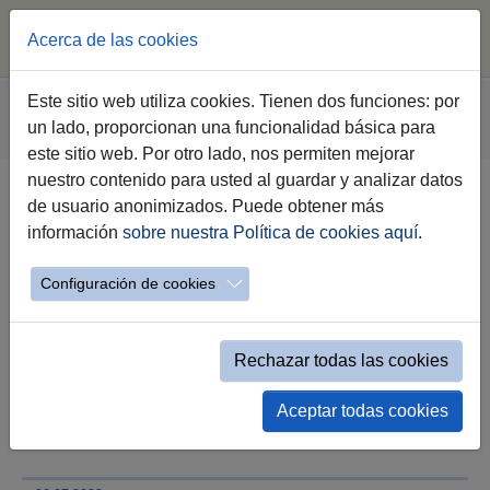
Acerca de las cookies
Saltar al contenido principal
Estás aquí:
Este sitio web utiliza cookies. Tienen dos funciones: por
Jerez.es
Webs Municipales
Sala de Prensa
un lado, proporcionan una funcionalidad básica para
Nota de Prensa
este sitio web. Por otro lado, nos permiten mejorar
nuestro contenido para usted al guardar y analizar datos
de usuario anonimizados. Puede obtener más
Ayuntamiento y Emuvijesa
información
sobre nuestra Política de cookies aquí
.
mantienen otra ronda de
encuentros con las comunidades
Configuración de cookies
de la Asunción
Rechazar todas las cookies
El asesoramiento municipal está dirigido a
facilitar el cumplimiento de todos los
requisitos necesarios para justificar la
Aceptar todas cookies
subvención