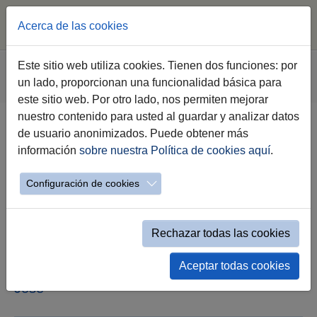
Acerca de las cookies
Saltar al contenido principal
Estás aquí:
Este sitio web utiliza cookies. Tienen dos funciones: por
Jerez.es
Webs Municipales
Sala de Prensa
un lado, proporcionan una funcionalidad básica para
Nota de Prensa
este sitio web. Por otro lado, nos permiten mejorar
nuestro contenido para usted al guardar y analizar datos
de usuario anonimizados. Puede obtener más
El Ayuntamiento de Jerez avanza
información
sobre nuestra Política de cookies aquí
.
en la mejora de la céntrica calle
Francos
Configuración de cookies
El teniente de alcaldesa de Urbanismo,
Infraestructuras y Medio Ambiente, José
Rechazar todas las cookies
Antonio Díaz, ha supervisado las obras de
nivelación de acerados que se están
Aceptar todas cookies
realizando en esta vía, esquina con calle San
José