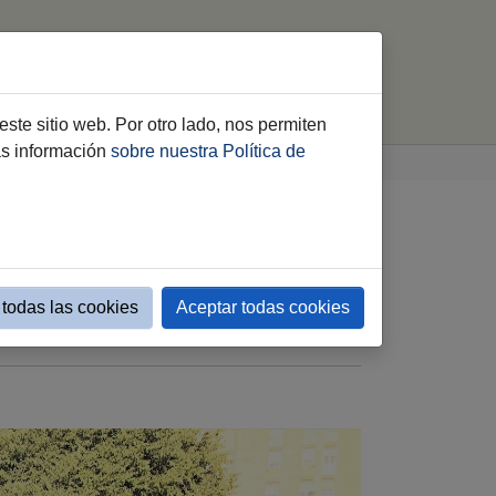
Contacto
Acreditaciones
buscar
este sitio web. Por otro lado, nos permiten
ás información
sobre nuestra Política de
 para la redacción del
todas las cookies
Aceptar todas cookies