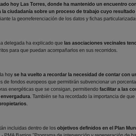
itado hoy Las Torres, donde ha mantenido un encuentro con
 la ciudadanía sobre un proceso de trabajo cuyo resultado
nte la georreferenciación de los datos y fichas particularizada
la delegada ha explicado que
las asociaciones vecinales tend
ritos para que puedan acompañarlos en sus recorridos.
ada hoy
se ha vuelto a recordar la necesidad de contar con u
es de fondos europeos que permitirán subvencionar un porcentaje
oras energéticas que se consigan, permitiendo
facilitar a las 
a envergadura
. También se ha recordado la importancia de que t
ropietarios
.
tán incluidas dentro de los
objetivos definidos en el Plan Mun
7.- PMA Barrios "Programa de intervención y regeneración de ba