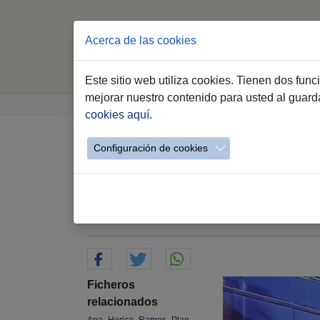
Acerca de las cookies
Este sitio web utiliza cookies. Tienen dos fun
Saltar al contenido principal
Estás aquí:
mejorar nuestro contenido para usted al guar
Jerez.es
Webs Municipales
Sala de Pren
cookies aquí
.
Configuración de cookies
El Ayuntamiento de Jer
Plan Estratégico de B
14.10.2021
Ficheros
relacionados