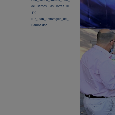
Ana_Herica_Ramos_Plan_
de_Barrios_Las_Torres_01
.jpg
NP_Plan_Estrategico_de_
Barrios.doc