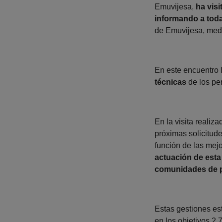
Emuvijesa,
ha vis
informando a toda
de Emuvijesa, media
En este encuentro 
técnicas
de los pe
En la visita realiz
próximas solicitud
función de las mej
actuación de est
comunidades de p
Estas gestiones es
en los objetivos 2.