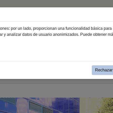
Inicio
Hemeroteca
ciones: por un lado, proporcionan una funcionalidad básica para 
dar y analizar datos de usuario anonimizados. Puede obtener m
sa
Nota de Prensa
ez inicia la recogida de datos
arrios
Rechazar 