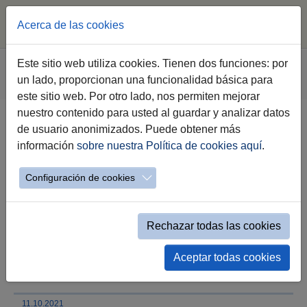
Acerca de las cookies
Saltar al contenido principal
Estás aquí:
Este sitio web utiliza cookies. Tienen dos funciones: por
Jerez.es
Webs Municipales
Sala de Prensa
un lado, proporcionan una funcionalidad básica para
Nota de Prensa
este sitio web. Por otro lado, nos permiten mejorar
nuestro contenido para usted al guardar y analizar datos
de usuario anonimizados. Puede obtener más
El Ayuntamiento de Jerez
información
sobre nuestra Política de cookies aquí
.
intensifica la limpieza viaria en
fines de semana y festivos
Configuración de cookies
Se ha reprogramado el servicio de manera
que se pueda dar más cobertura tanto a la
Rechazar todas las cookies
labor habitual como a los eventos que se
celebrarán en el último trimestre del año y
Aceptar todas cookies
Navidades
11.10.2021