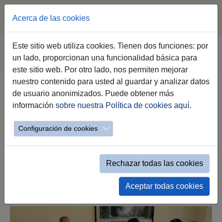
Acerca de las cookies
Saltar al contenido principal
Estás aquí:
Este sitio web utiliza cookies. Tienen dos funciones: por
Jerez.es
Webs Municipales
Sala de Prensa
un lado, proporcionan una funcionalidad básica para
Nota de Prensa
este sitio web. Por otro lado, nos permiten mejorar
nuestro contenido para usted al guardar y analizar datos
de usuario anonimizados. Puede obtener más
El Ayuntamiento de Jerez y la
información
sobre nuestra Política de cookies aquí
.
asociación de mujeres Bismillah
plantean nuevas líneas de
Configuración de cookies
colaboración
18.10.2021
Rechazar todas las cookies
Aceptar todas cookies