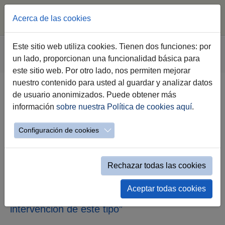
Acerca de las cookies
Saltar al contenido principal
Estás aquí:
Este sitio web utiliza cookies. Tienen dos funciones: por
Jerez.es
Webs Municipales
Sala de Prensa
un lado, proporcionan una funcionalidad básica para
Nota de Prensa
este sitio web. Por otro lado, nos permiten mejorar
nuestro contenido para usted al guardar y analizar datos
de usuario anonimizados. Puede obtener más
El Ayuntamiento interviene en la
información
sobre nuestra Política de cookies aquí
.
calle Siervas de María para
mejorar el entorno, la
Configuración de cookies
accesibilidad y la seguridad
Rechazar todas las cookies
Jaime Espinar señala que “con esta
actuación cumplimos con el compromiso con
los vecinos y vecinas de esta zona, que
Aceptar todas cookies
desde hace tiempo venían reclamando una
intervención de este tipo”