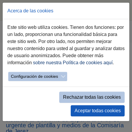
Acerca de las cookies
Saltar al contenido principal
Estás aquí:
Este sitio web utiliza cookies. Tienen dos funciones: por
Jerez.es
Webs Municipales
Sala de Prensa
un lado, proporcionan una funcionalidad básica para
Nota de Prensa
este sitio web. Por otro lado, nos permiten mejorar
nuestro contenido para usted al guardar y analizar datos
de usuario anonimizados. Puede obtener más
El Gobierno de Jerez apoya la
información
sobre nuestra Política de cookies aquí
.
demanda de más medios para la
Oficina de Denuncias y Atención
Configuración de cookies
al Ciudadano de la Policía
Nacional
Rechazar todas las cookies
La alcaldesa ha remitido hasta 18 cartas al
Aceptar todas cookies
ministro del Interior, Grande-Marlaska,
instando al Gobierno de España al refuerzo
urgente de plantilla y medios de la Comisaría
de Jerez