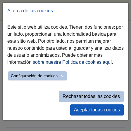
Acerca de las cookies
Saltar al contenido principal
Estás aquí:
Este sitio web utiliza cookies. Tienen dos funciones: por
Jerez.es
Webs Municipales
Sala de Prensa
un lado, proporcionan una funcionalidad básica para
Nota de Prensa
este sitio web. Por otro lado, nos permiten mejorar
nuestro contenido para usted al guardar y analizar datos
de usuario anonimizados. Puede obtener más
El Gobierno municipal pedirá la
información
sobre nuestra Política de cookies aquí
.
titularidad de las calles privadas
de Princi Jerez a los vecinos para
Configuración de cookies
poder actuar en ellas
Rechazar todas las cookies
La alcaldesa, Mamen Sánchez, ha visitado la
citada barriada para conocer las nuevas
demandas de actuación por parte del
Aceptar todas cookies
vecindario