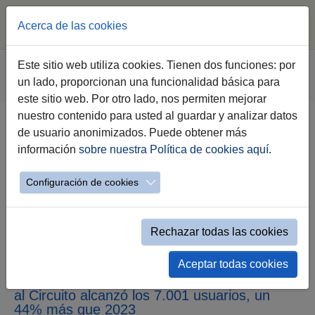
Acerca de las cookies
Saltar al contenido principal
Estás aquí:
Este sitio web utiliza cookies. Tienen dos funciones: por
Jerez.es
Webs Municipales
Sala de Prensa
un lado, proporcionan una funcionalidad básica para
Nota de Prensa
este sitio web. Por otro lado, nos permiten mejorar
nuestro contenido para usted al guardar y analizar datos
de usuario anonimizados. Puede obtener más
información
sobre nuestra Política de cookies aquí
.
El Servicio de Autobuses Urbanos
desplazó a 42.307 aficionados al
Configuración de cookies
Circuito de Jerez-Ángel Nieto
durante el GP de España
Rechazar todas las cookies
La estrenada lanzadera del parking C de la
Aceptar todas cookies
Junta al trazado jerezano contabilizó 35.306
viajeros y la línea especial desde el Minotauro
al Circuito alcanzó los 7.001 usuarios, un
44% más que 2023