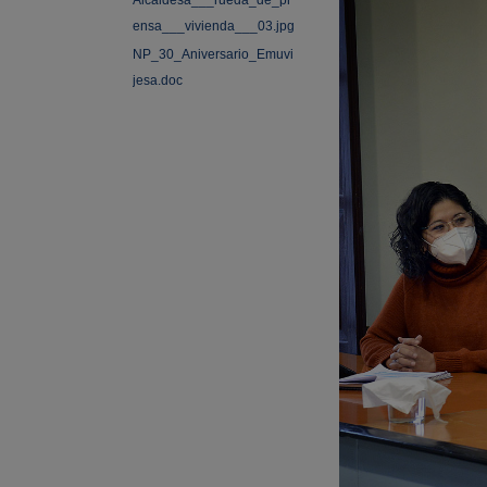
Alcaldesa___rueda_de_pr
ensa___vivienda___03.jpg
NP_30_Aniversario_Emuvi
jesa.doc