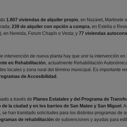
ido
1.807 viviendas de alquiler propio
, en Nazaret, Martinete 
arada;
239 de alquiler con opción a compra
, en Estella o Res
l), en Nereida, Forum Chapín o Vesta; y
77 viviendas autocons
de intervención de nueva planta hay que unir la intervención en
nte en Rehabilitación
, actualmente Rehabilitación Autonómic
ades locales y zona rural del término municipal. Es importante r
rogramas de Accesibilidad
.
uado a través de
Planes Estatales y del Programa de Transfo
o de la ciudad y en los barrios de San Mateo y San Miguel
. 
, se han tramitado solicitudes para los distintos programas de 
ogramas de rehabilitación
de subvenciones y ayudas para edifi