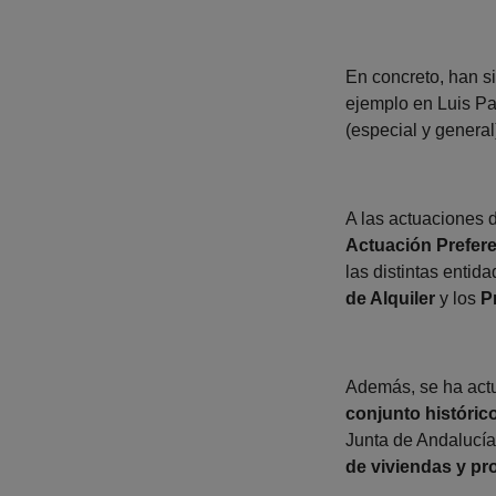
En concreto, han s
ejemplo en Luis P
(especial y genera
A las actuaciones 
Actuación Prefere
las distintas entid
de Alquiler
y los
P
Además, se ha act
conjunto históric
Junta de Andalucía
de viviendas y pr