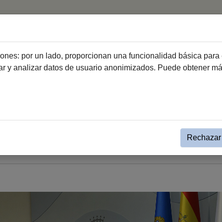
Inicio
Hemeroteca
ciones: por un lado, proporcionan una funcionalidad básica para 
dar y analizar datos de usuario anonimizados. Puede obtener m
sa
Nota de Prensa
inta años sumando experiencia
de la ciudad
Rechazar 