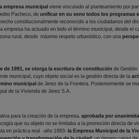
la empresa municipal
viene vinculado al planteamiento por part
Pedro Pacheco, de
unificar en su seno todos los programas ex
derecho constitucionalmente reconocido a los ciudadanos del di
la empresa ha actuado en todo el término municipal, desde el ca
y zona rural, desde máximo respeto urbanístico, con una
perspec
 de 1991, se otorga la escritura de constitución
de Gestión 
nte municipal, cuyo objeto social es la gestión directa de la
act
érmino municipal
de Jerez de la Frontera. Posteriormente se mod
al de la Vivienda de Jerez S.A.
ativa para la creación de la empresa,
aprobada por unanimida
recogía que su objeto no se limitaba a la promoción directa de 
ta en práctica real -año 1993-
la Empresa Municipal de la Vi
tervención y transformación de la ciudad
; un órgano capaz de 