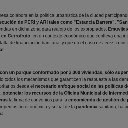
esa colabora en la política urbanística de la ciudad participan
jecución de PERI y ARI tales como “Estancia Barrera”, "San
iendas en dicha zona para realojo de los expropiados.
Emuvijes
 en Cerrofruto
, en un contexto económico que conlleva una in
 falta de financiación bancaria, y que en el caso de Jerez, coin
al
.
con un parque conformado por 2.000 viviendas, sólo super
o todos los mecanismos que garanticen la respuesta a las deman
oritarios desde el
necesario enfoque social de las políticas 
a, potenciar los recursos de la Oficina Municipal de Interm
eras
la firma de convenios para la
encomienda de gestión de p
a repercusión económica y social de la
pandemia
sanitaria, ha 
al.