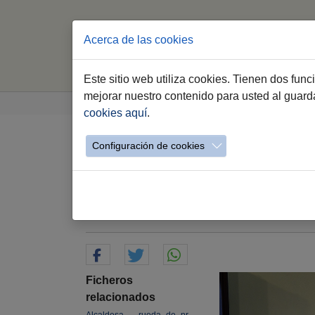
Acerca de las cookies
Este sitio web utiliza cookies. Tienen dos fun
Saltar al contenido principal
Estás aquí:
mejorar nuestro contenido para usted al guar
Jerez.es
Webs Municipales
Sala de Pren
cookies aquí
.
Configuración de cookies
Emuvijesa cumple tre
políticas de vivienda 
20.11.2021
Ficheros
relacionados