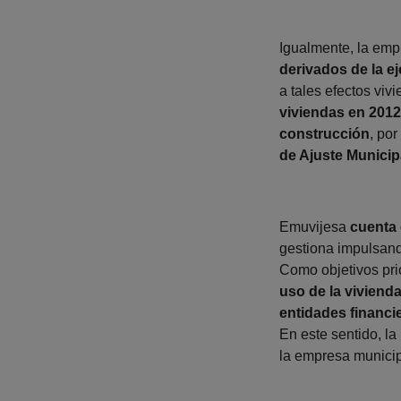
Igualmente, la empr
derivados de la e
a tales efectos viv
viviendas en 2012
construcción
, por
de Ajuste Municip
Emuvijesa
cuenta 
gestiona impulsand
Como objetivos pri
uso de la viviend
entidades financi
En este sentido, l
la empresa municip