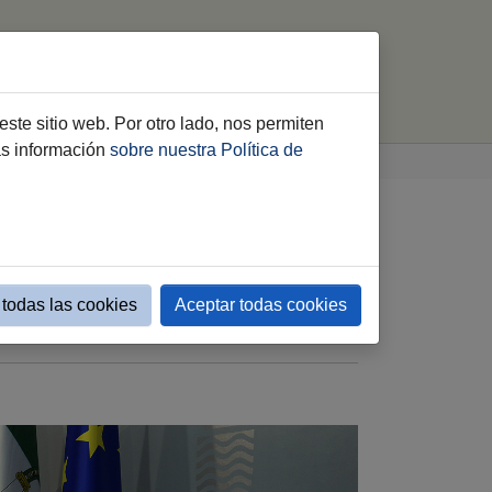
Contacto
Acreditaciones
buscar
este sitio web. Por otro lado, nos permiten
ás información
sobre nuestra Política de
 y conocimiento a las
todas las cookies
Aceptar todas cookies