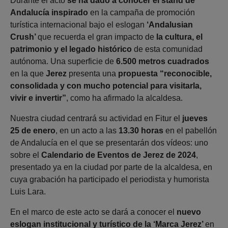
Durante el acto
se ha dado a conocer el stand de
Andalucía inspirado
en la campaña de promoción
turística internacional bajo el eslogan
‘Andalusian
Crush’
que recuerda el gran impacto de
la cultura, el
patrimonio y el legado histórico
de esta comunidad
autónoma. Una superficie de
6.500 metros cuadrados
en la que
Jerez
presenta una
propuesta “reconocible,
consolidada y con mucho potencial para visitarla,
vivir e invertir”
, como ha afirmado la alcaldesa.
Nuestra ciudad centrará su actividad en Fitur el
jueves
25 de enero
, en un acto a las
13.30 horas
en el pabellón
de Andalucía en el que se presentarán dos vídeos: uno
sobre el
Calendario de Eventos de Jerez de 2024
,
presentado ya en la ciudad por parte de la alcaldesa, en
cuya grabación ha participado el periodista y humorista
Luis Lara.
En el marco de este acto se dará a conocer el
nuevo
eslogan institucional y turístico de la ‘Marca Jerez’
en