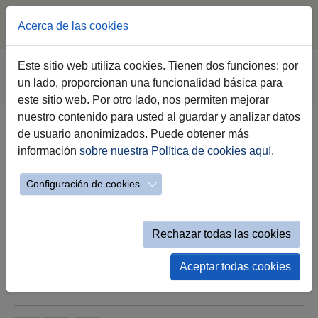
Acerca de las cookies
Saltar al contenido principal
Estás aquí:
Este sitio web utiliza cookies. Tienen dos funciones: por
Jerez.es
Webs Municipales
Sala de Prensa
un lado, proporcionan una funcionalidad básica para
Nota de Prensa
este sitio web. Por otro lado, nos permiten mejorar
nuestro contenido para usted al guardar y analizar datos
de usuario anonimizados. Puede obtener más
García-Pelayo: “Jerez representa
información
sobre nuestra Política de cookies aquí
.
la esencia y la mejor expresión de
la identidad de Andalucía”
Configuración de cookies
La alcaldesa participa junto al Consejero de
Turismo, Arturo Bernal, en la presentación del
Rechazar todas las cookies
pabellón andaluz para Fitur 2024
Aceptar todas cookies
18.01.2024