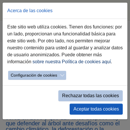
Acerca de las cookies
Saltar al contenido principal
Estás aquí:
Este sitio web utiliza cookies. Tienen dos funciones: por
Jerez.es
Webs Municipales
Sala de Prensa
un lado, proporcionan una funcionalidad básica para
Nota de Prensa
este sitio web. Por otro lado, nos permiten mejorar
nuestro contenido para usted al guardar y analizar datos
de usuario anonimizados. Puede obtener más
Jerez recupera la Fiesta del Árbol
información
sobre nuestra Política de cookies aquí
.
con un programa de actividades
“para seguir reverdeciendo
Configuración de cookies
nuestra ciudad y poner al árbol en
el foco”
Rechazar todas las cookies
Jaime Espinar ha destacado que la primera
Aceptar todas cookies
fiesta del árbol de España “se celebró en
Jerez en 1898 y que 127 años después hay
que defender al árbol ante desafíos como el
cambio climático, la deforestación o la