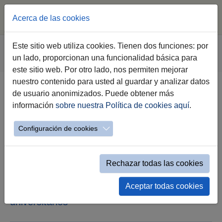
Acerca de las cookies
Saltar al contenido principal
Estás aquí:
Este sitio web utiliza cookies. Tienen dos funciones: por
Jerez.es
Webs Municipales
Sala de Prensa
un lado, proporcionan una funcionalidad básica para
Nota de Prensa
este sitio web. Por otro lado, nos permiten mejorar
nuestro contenido para usted al guardar y analizar datos
de usuario anonimizados. Puede obtener más
La alcaldesa firma la venta de una
información
sobre nuestra Política de cookies aquí
.
parcela municipal de El Pelirón
que irá destinada a 22 viviendas
Configuración de cookies
La empresa adjudicataria, Alsan Homes,
solicitará licencia en abril para 20
Rechazar todas las cookies
apartamentos loft y dos áticos, que van
destinados principalmente a cubrir la
Aceptar todas cookies
demanda de pisos para estudiantes
universitarios