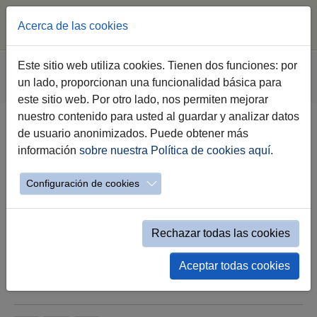
Acerca de las cookies
Saltar al contenido principal
Estás aquí:
Este sitio web utiliza cookies. Tienen dos funciones: por
Jerez.es
Webs Municipales
Sala de Prensa
un lado, proporcionan una funcionalidad básica para
Nota de Prensa
este sitio web. Por otro lado, nos permiten mejorar
nuestro contenido para usted al guardar y analizar datos
de usuario anonimizados. Puede obtener más
La alcaldesa inaugura la Pradera
información
sobre nuestra Política de cookies aquí
.
Laura Delgado ‘Bimba’ en el
Complejo Chapín
Configuración de cookies
Jerez rinde así homenaje a la trayectoria, al
compromiso y al ejemplo de Laura Delgado
Rechazar todas las cookies
‘Bimba’ como emblema del deporte de Jerez
Aceptar todas cookies
18.10.2021