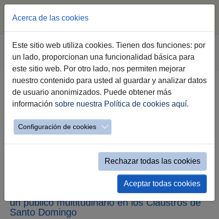
Acerca de las cookies
Saltar al contenido principal
Estás aquí:
Este sitio web utiliza cookies. Tienen dos funciones: por
Jerez.es
Webs Municipales
Sala de Prensa
un lado, proporcionan una funcionalidad básica para
Nota de Prensa
este sitio web. Por otro lado, nos permiten mejorar
nuestro contenido para usted al guardar y analizar datos
de usuario anonimizados. Puede obtener más
La alcaldesa inaugura la primera
información
sobre nuestra Política de cookies aquí
.
Feria del Libro de Jerez con
firmas de alcance internacional y
Configuración de cookies
un enfoque inclusivo orientado a
la Capitalidad Europea de la
Rechazar todas las cookies
Cultura
Aceptar todas cookies
Julia Navarro y Megan Maxwell conquistan a
un público multitudinario en los Claustros de
Santo Domingo