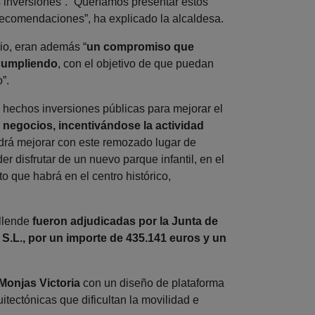
 inversiones”. “Queríamos presentar estos
 recomendaciones”, ha explicado la alcaldesa.
io, eran además “
un compromiso que
 cumpliendo
, con el objetivo de que puedan
”.
hechos inversiones públicas para mejorar el
 negocios, incentivándose la actividad
odrá mejorar con este remozado lugar de
r disfrutar de un nuevo parque infantil, en el
o que habrá en el centro histórico,
Allende
fueron adjudicadas por la Junta de
 S.L., por un importe de 435.141 euros y un
 Monjas Victoria
con un diseño de plataforma
itectónicas que dificultan la movilidad e