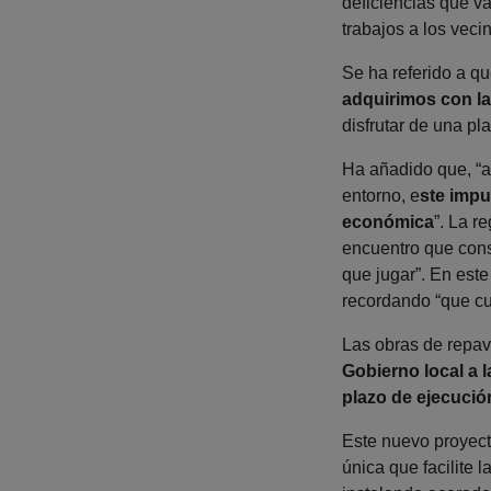
deficiencias que v
trabajos a los vec
Se ha referido a q
adquirimos con l
disfrutar de una p
Ha añadido que, “a
entorno, e
ste impu
económica
”. La r
encuentro que const
que jugar”. En este
recordando “que cu
Las obras de repav
Gobierno local a 
plazo de ejecució
Este nuevo proyec
única que facilite 