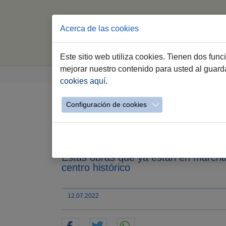
Acerca de las cookies
Este sitio web utiliza cookies. Tienen dos fun
Saltar al contenido principal
Estás aquí:
mejorar nuestro contenido para usted al guar
Jerez.es
Webs Municipales
Sala de Pren
cookies aquí
.
Configuración de cookies
La alcaldesa presenta
plaza Salvador Allend
Estas obras que ya están en marcha
centro histórico
12.07.2022