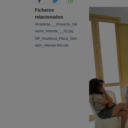
Ficheros
relacionados
Alcaldesa___Proyecto_Sal
vador_Allende___02.jpg
NP_Alcaldesa_Plaza_Salv
ador_Allende-NG.odt