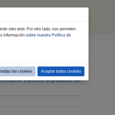
Contacto
Acreditaciones
buscar
este sitio web. Por otro lado, nos permiten
ás información
sobre nuestra Política de
repavimentación de la
todas las cookies
Aceptar todas cookies
 recuperar espacios degradados del