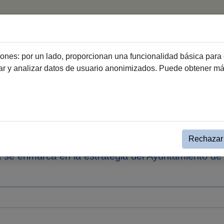
Inicio
Hemeroteca
ciones: por un lado, proporcionan una funcionalidad básica para 
dar y analizar datos de usuario anonimizados. Puede obtener m
sa
Nota de Prensa
 a los vecinos el proyecto de 
e
Rechazar 
 se enmarca en la estrategia del Ayuntamiento de