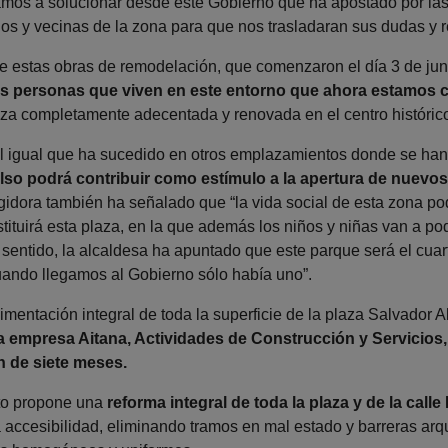
amos a solucionar desde este Gobierno que ha apostado por las
inos y vecinas de la zona para que nos trasladaran sus dudas y
ue estas obras de remodelación, que comenzaron el día 3 de jun
as personas que viven en este entorno que ahora estamos
laza completamente adecentada y renovada en el centro histórico
l igual que ha sucedido en otros emplazamientos donde se han 
lso podrá contribuir como estímulo a la apertura de nuevos
egidora también ha señalado que “la vida social de esta zona p
ituirá esta plaza, en la que además los niños y niñas van a pode
 sentido, la alcaldesa ha apuntado que este parque será el cuart
ando llegamos al Gobierno sólo había uno”.
imentación integral de toda la superficie de la plaza Salvador 
la empresa Aitana, Actividades de Construcción y Servicios,
n de siete meses.
to propone una
reforma integral de toda la plaza y de la calle
la accesibilidad, eliminando tramos en mal estado y barreras arqu