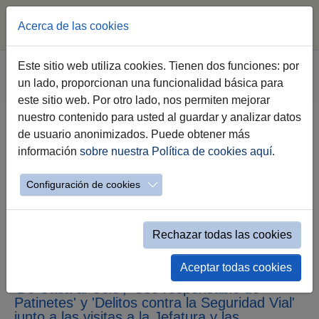
Acerca de las cookies
Saltar al contenido principal
Estás aquí:
Este sitio web utiliza cookies. Tienen dos funciones: por
Jerez.es
Webs Municipales
Seguridad
un lado, proporcionan una funcionalidad básica para
Evento simple Noticias Seguridad
este sitio web. Por otro lado, nos permiten mejorar
nuestro contenido para usted al guardar y analizar datos
de usuario anonimizados. Puede obtener más
La Policía Local atiende a 3.675
información
sobre nuestra Política de cookies aquí
.
alumnos y alumnas de 55 centros
a través de visitas a colegios e
Configuración de cookies
institutos, en la propia Jefatura y
en actividades de concienciación
Rechazar todas las cookies
El Gabinete de Educación y Seguridad Vial de
Aceptar todas cookies
la Policía Local ha desarrollado las campañas
'De Casa al Cole', 'Uso responsable de
Patinetes' y 'Delitos contra la Seguridad Vial'
junto a las visitas a la Jefatura y las