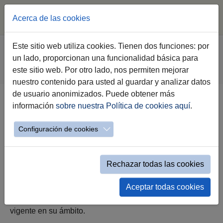
Acerca de las cookies
Saltar al contenido principal
Estás aquí:
Este sitio web utiliza cookies. Tienen dos funciones: por
Jerez.es
Webs Municipales
un lado, proporcionan una funcionalidad básica para
Tribunal de Recursos Contractuales
Inicio
este sitio web. Por otro lado, nos permiten mejorar
Qué es el TARCAJE
nuestro contenido para usted al guardar y analizar datos
de usuario anonimizados. Puede obtener más
información
sobre nuestra Política de cookies aquí
.
¿Qué es el TARCAJE?
Configuración de cookies
El Tribunal Administrativo de Recursos Contractuales del
Ayuntamiento de Jerez es el órgano al que corresponde
Rechazar todas las cookies
resolver los recursos y reclamaciones en materia de
Aceptar todas cookies
contratación, tramitar e informar, así como ejercer
cualquier otra competencia que le atribuya la normativa
vigente en su ámbito.