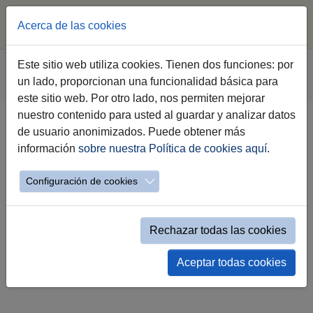
Acerca de las cookies
Saltar al contenido principal
Estás aquí:
Este sitio web utiliza cookies. Tienen dos funciones: por
Jerez.es
Webs Municipales
Voluntariado
un lado, proporcionan una funcionalidad básica para
Consejo Local
Promoción del Voluntariado
este sitio web. Por otro lado, nos permiten mejorar
nuestro contenido para usted al guardar y analizar datos
de usuario anonimizados. Puede obtener más
Promoción del Voluntariado
información
sobre nuestra Política de cookies aquí
.
Configuración de cookies
Rechazar todas las cookies
Aceptar todas cookies