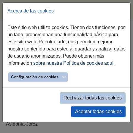
Acerca de las cookies
Saltar al contenido principal
Estás aquí:
Este sitio web utiliza cookies. Tienen dos funciones: por
Jerez.es
Webs Municipales
Voluntariado
un lado, proporcionan una funcionalidad básica para
Haz Voluntariado
Catálogo de voluntariado
este sitio web. Por otro lado, nos permiten mejorar
Evento simple Catálogo Voluntariado
nuestro contenido para usted al guardar y analizar datos
de usuario anonimizados. Puede obtener más
información
sobre nuestra Política de cookies aquí
.
Cáritas Diocesana de Asidonia-
Jerez
Configuración de cookies
Rechazar todas las cookies
Aceptar todas cookies
Nombre de la Asociación:
Cáritas Diocesana de
Asidonia-Jerez