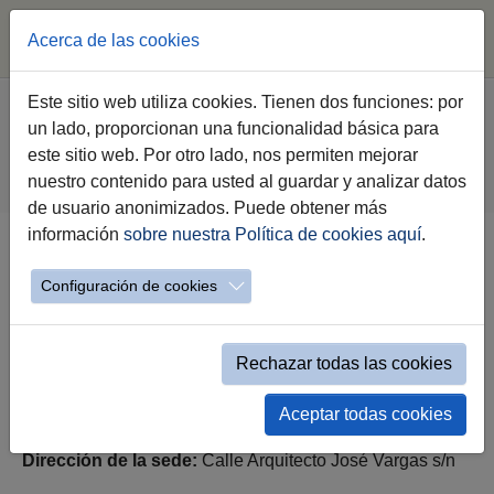
Acerca de las cookies
Saltar al contenido principal
Estás aquí:
Este sitio web utiliza cookies. Tienen dos funciones: por
Jerez.es
Webs Municipales
Voluntariado
un lado, proporcionan una funcionalidad básica para
Haz Voluntariado
este sitio web. Por otro lado, nos permiten mejorar
Relación de entidades de voluntariado
nuestro contenido para usted al guardar y analizar datos
Evento simple Entidades de voluntariado
de usuario anonimizados. Puede obtener más
información
sobre nuestra Política de cookies aquí
.
Cruz Roja Española (Voluntariado
Configuración de cookies
en la Asamblea Local de Jerez)
Rechazar todas las cookies
Aceptar todas cookies
Dirección de la sede:
Calle Arquitecto José Vargas s/n