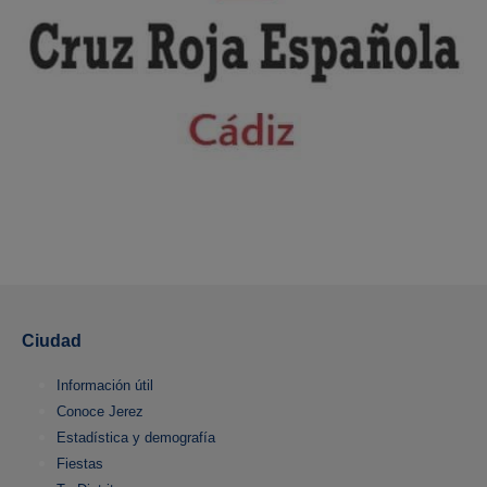
Ciudad
Información útil
Conoce Jerez
Estadística y demografía
Fiestas