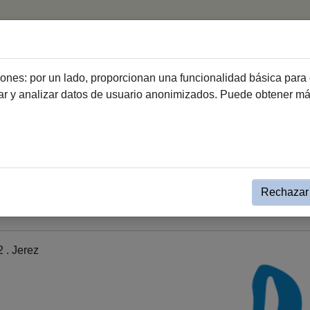
Inicio
Haz Voluntariado
Entidades de vo
ciones: por un lado, proporcionan una funcionalidad básica para 
dar y analizar datos de usuario anonimizados. Puede obtener m
Haz Voluntariado
Relación de entidades de voluntariado
Taller de adultos
Rechazar 
 . Jerez