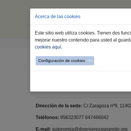
Acerca de las cookies
Este sitio web utiliza cookies. Tienen dos fun
Saltar al contenido principal
Estás aquí:
mejorar nuestro contenido para usted al guar
Jerez.es
Webs Municipales
Voluntariado
cookies aquí
.
Configuración de cookies
Down Jerez Aspanido: 
Dirección de la sede:
C/ Zaragoza nº9, 11402
Teléfonos:
956323077 647466042
E-mail:
autonomia@downjerezaspanido.org