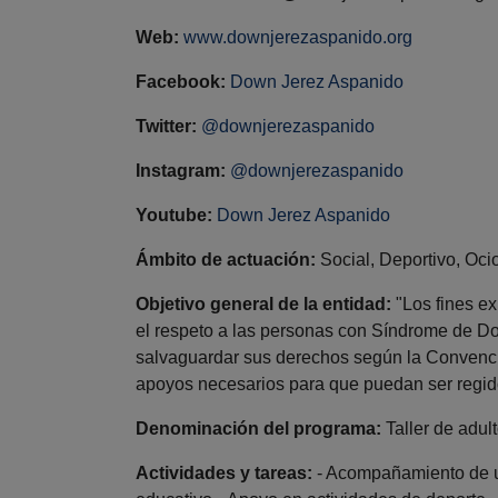
Web:
www.downjerezaspanido.org
Facebook:
Down Jerez Aspanido
Twitter:
@downjerezaspanido
Instagram:
@downjerezaspanido
Youtube:
Down Jerez Aspanido
Ámbito de actuación:
Social, Deportivo, Oci
Objetivo general de la entidad:
"Los fines e
el respeto a las personas con Síndrome de Do
salvaguardar sus derechos según la Convenci
apoyos necesarios para que puedan ser regido
Denominación del programa:
Taller de adul
Actividades y tareas:
- Acompañamiento de u