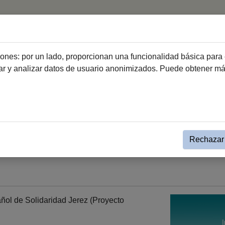
Inicio
Haz Voluntariado
Entidades de vo
ciones: por un lado, proporcionan una funcionalidad básica para 
dar y analizar datos de usuario anonimizados. Puede obtener m
Haz Voluntariado
Relación de entidades de voluntariado
añol de Solidaridad Jerez (Pr
sonas sin estructuración fami
Rechazar 
ñol de Solidaridad Jerez (Proyecto