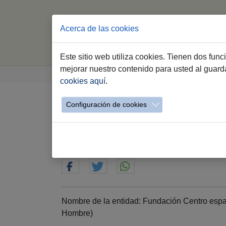
Acerca de las cookies
Este sitio web utiliza cookies. Tienen dos fun
Saltar al contenido principal
Estás aquí:
mejorar nuestro contenido para usted al guar
Jerez.es
Webs Municipales
Voluntariado
cookies aquí
.
Configuración de cookies
Fundación Centro esp
Acompañamiento a per
Nombre de la entidad: Fundación Centro espa
Hombre)