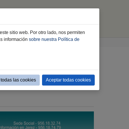
luntariado
Consejo Local
Cooperación
este sitio web. Por otro lado, nos permiten
ás información
sobre nuestra Política de
Evento simple Entidades de voluntariado
oyecto Hombre):
liar
todas las cookies
Aceptar todas cookies