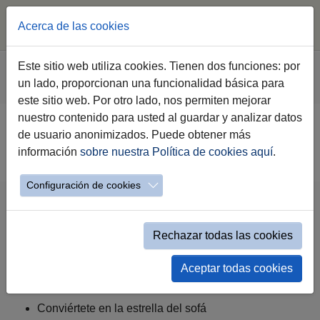
Acerca de las cookies
Saltar al contenido principal
Estás aquí:
Este sitio web utiliza cookies. Tienen dos funciones: por
Jerez.es
Webs Municipales
Agenda 2030
un lado, proporcionan una funcionalidad básica para
Y Yo Que Hago
Nivel 1-sofá
este sitio web. Por otro lado, nos permiten mejorar
nuestro contenido para usted al guardar y analizar datos
de usuario anonimizados. Puede obtener más
Y Yo Qué Hago
información
sobre nuestra Política de cookies aquí
.
Configuración de cookies
El cambio empieza por ti: márcate tus
Rechazar todas las cookies
propias metas
Asume una rutina diaria y averigua hasta
Aceptar todas cookies
dónde eres capaz de llegar
Conviértete en la estrella del sofá