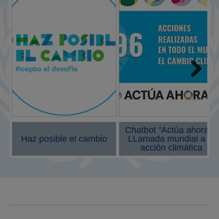
Next
Chatbot "Actúa ahora" -
Haz posible el cambio
LLamada mundial a la
acción climática