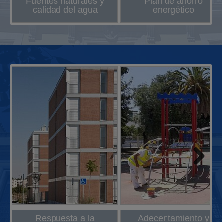
Fuentes naturales y
Plan de ahorro
calidad del agua
energético
Next
Respuesta a la
Adecentamiento y