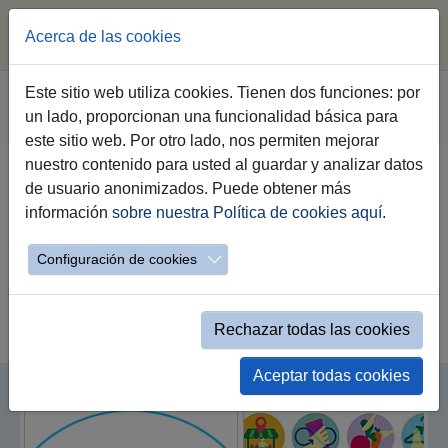
Acerca de las cookies
Saltar al contenido principal
Estás aquí:
Este sitio web utiliza cookies. Tienen dos funciones: por
Jerez.es
Webs Municipales
Agenda 2030
un lado, proporcionan una funcionalidad básica para
Proyectos
este sitio web. Por otro lado, nos permiten mejorar
nuestro contenido para usted al guardar y analizar datos
de usuario anonimizados. Puede obtener más
Proyectos
información
sobre nuestra Política de cookies aquí
.
Configuración de cookies
Onu en Acción
Rechazar todas las cookies
Aceptar todas cookies