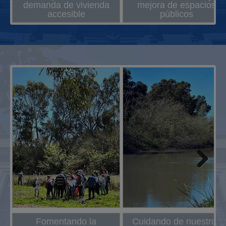
demanda de vivienda
mejora de espacios
accesible
públicos
Next
Fomentando la
Cuidando de nuestros